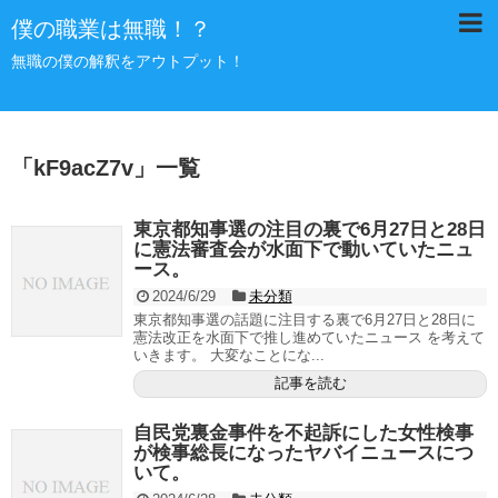
僕の職業は無職！？
無職の僕の解釈をアウトプット！
「
kF9acZ7v
」
一覧
東京都知事選の注目の裏で6月27日と28日
に憲法審査会が水面下で動いていたニュ
ース。
2024/6/29
未分類
東京都知事選の話題に注目する裏で6月27日と28日に
憲法改正を水面下で推し進めていたニュース を考えて
いきます。 大変なことにな...
記事を読む
自民党裏金事件を不起訴にした女性検事
が検事総長になったヤバイニュースにつ
いて。