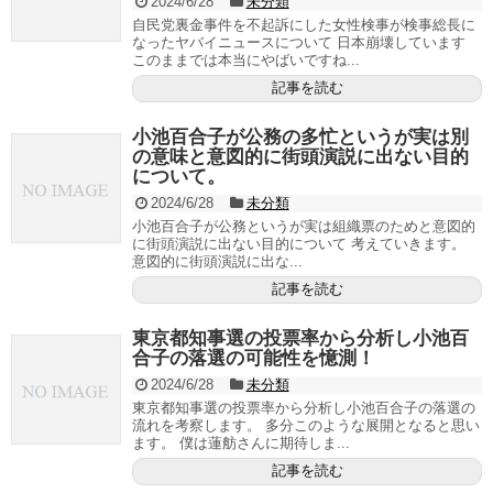
2024/6/28
未分類
自民党裏金事件を不起訴にした女性検事が検事総長に
なったヤバイニュースについて 日本崩壊しています
このままでは本当にやばいですね...
記事を読む
小池百合子が公務の多忙というが実は別
の意味と意図的に街頭演説に出ない目的
について。
2024/6/28
未分類
小池百合子が公務というが実は組織票のためと意図的
に街頭演説に出ない目的について 考えていきます。
意図的に街頭演説に出な...
記事を読む
東京都知事選の投票率から分析し小池百
合子の落選の可能性を憶測！
2024/6/28
未分類
東京都知事選の投票率から分析し小池百合子の落選の
流れを考察します。 多分このような展開となると思い
ます。 僕は蓮舫さんに期待しま...
記事を読む