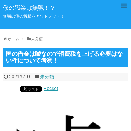
僕の職業は無職！？
無職の僕の解釈をアウトプット！
ホーム
未分類
国の借金は嘘なので消費税を上げる必要はな
い件について考察！
2021/9/10
未分類
Pocket