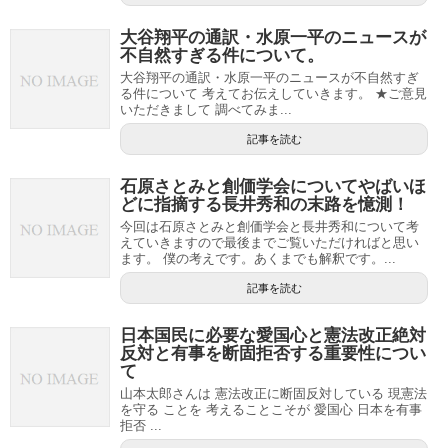
大谷翔平の通訳・水原一平のニュースが
不自然すぎる件について。
大谷翔平の通訳・水原一平のニュースが不自然すぎ
る件について 考えてお伝えしていきます。 ★ご意見
いただきまして 調べてみま...
記事を読む
石原さとみと創価学会についてやばいほ
どに指摘する長井秀和の末路を憶測！
今回は石原さとみと創価学会と長井秀和について考
えていきますので最後までご覧いただければと思い
ます。 僕の考えです。あくまでも解釈です。...
記事を読む
日本国民に必要な愛国心と憲法改正絶対
反対と有事を断固拒否する重要性につい
て
山本太郎さんは 憲法改正に断固反対している 現憲法
を守る ことを 考えることこそが 愛国心 日本を有事
拒否 ...