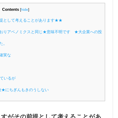
Contents
[
hide
]
提として考えることがあります★★
おりアベノミクスと同じ★意味不明です ★大企業への投
た。
確実な
ているが
決★にちぎんもきのうしない
ますがその前提として考えることがあ