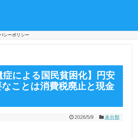
バシーポリシー
遺症による国民貧困化】円安
要なことは消費税廃止と現金
2026/5/9
未分類