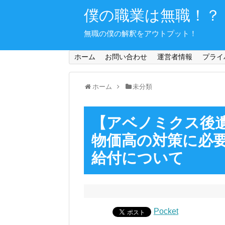
僕の職業は無職！？
無職の僕の解釈をアウトプット！
ホーム
お問い合わせ
運営者情報
プライ
ホーム
未分類
【アベノミクス後
物価高の対策に必
給付について
Pocket