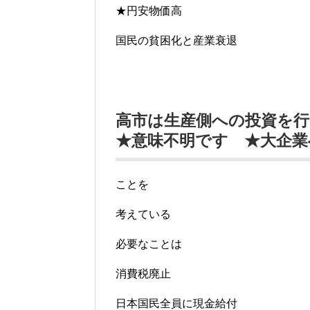
★円安物価高
国民の貧困化と産業衰退
高市は生産側への投資を
★意味不明です ★大企
ことを
考えている
必要なことは
消費税廃止
日本国民全員に現金給付