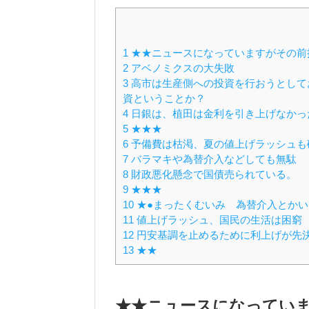
1
★★ニュースになっていますがその前
2
アベノミクスの大失敗
3
高市は生産側への投資を行おうとして
資ということか？
4
日銀は、植田は金利を引き上げなかっ
5
★★★
6
予備費は枯渇、夏の値上げラッシュも
7
バラマキや為替介入などしても無駄
8
財政悪化懸念で国債売られている。
9
★★★
10
★●まったくむいみ 為替介入とかい
11
値上げラッシュ、国民の生活は困窮
12
円安基調を止めるために利上げが先
13
★★
★★ニュースになってい