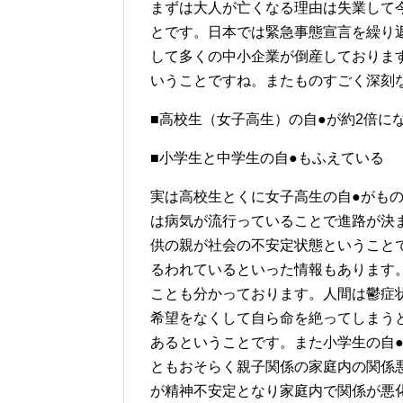
まずは大人が亡くなる理由は失業して
とです。日本では緊急事態宣言を繰り
して多くの中小企業が倒産しておりま
いうことですね。またものすごく深刻
■高校生（女子高生）の自●が約2倍に
■小学生と中学生の自●もふえている
実は高校生とくに女子高生の自●がも
は病気が流行っていることで進路が決
供の親が社会の不安定状態ということ
るわれているといった情報もあります
ことも分かっております。人間は鬱症
希望をなくして自ら命を絶ってしまう
あるということです。また小学生の自
ともおそらく親子関係の家庭内の関係
が精神不安定となり家庭内で関係が悪