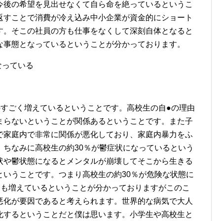
今後の希望を見出せなくて自ら命を絶っているというこ
返すことで消費が冷え込み中小企業が資金的にショート
す。そこの社員の方も仕事をなくして深刻自体となると
な事態となっているということが分かっております。
なっている
のすごく増えているということです。高校生の自●の理由
まらないということが関係あるということです。また子
で家庭内で非常に関係が悪化しており、家庭内暴力をふ
。ちなみに高校生の約30％が鬱症状になっているという
状や鬱状態になるとメンタルが崩壊してそこから生きる
ということです。つまり高校生の約30％が危険な状態に
●も増えているということが分かっておりますがこのこ
悪化が要因であると考えられます。世界的な病気で大人
化するということだと僕は思います。小学生や高校生と