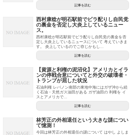
記事を読む
西村康稔が明石駅前でビラ配りし自民党
の裏金を否定し大炎上しているニュー
ス。
西村康稔が明石駅前でビラ配りし自民党の裏金を否
定し大炎上しているニュースについて 考えていきま
す。 炎上しているのでご存じかもし...
記事を読む
【資源と利権の泥沼化】アメリカとイラ
ンの停戦合意についてと外交の破壊者・
トランプが屈した状況
石油利権 レバノン南部の東地中海にはガザ沖から続
く石油・天然ガス油田がある ガザ油田の 利権を イ
スとアメリカで...
記事を読む
林芳正の外相退任という大きな謎につい
て憶測！
今回は林芳正の外相退任の謎について はやし よしま