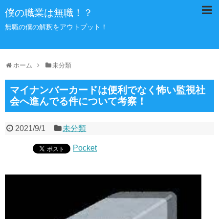
僕の職業は無職！？
無職の僕の解釈をアウトプット！
ホーム
未分類
マイナンバーカードは便利でなく怖い監視社
会へ進んでる件について考察！
2021/9/1
未分類
Pocket