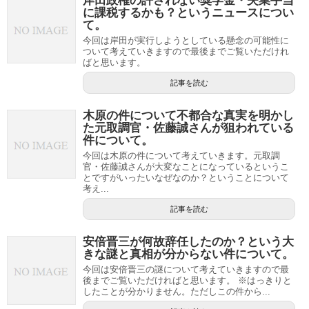
岸田政権の許されない奨学金・失業手当
に課税するかも？というニュースについ
て。
今回は岸田が実行しようとしている懸念の可能性に
ついて考えていきますので最後までご覧いただけれ
ばと思います。
記事を読む
木原の件について不都合な真実を明かし
た元取調官・佐藤誠さんが狙われている
件について。
今回は木原の件について考えていきます。元取調
官・佐藤誠さんが大変なことになっているというこ
とですがいったいなぜなのか？ということについて
考え...
記事を読む
安倍晋三が何故辞任したのか？という大
きな謎と真相が分からない件について。
今回は安倍晋三の謎について考えていきますので最
後までご覧いただければと思います。 ※はっきりと
したことが分かりません。ただしこの件から...