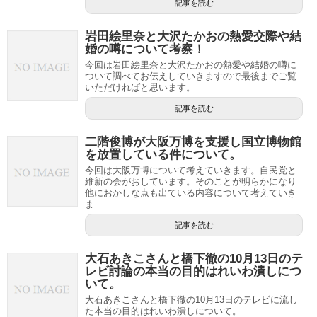
記事を読む
岩田絵里奈と大沢たかおの熱愛交際や結
婚の噂について考察！
今回は岩田絵里奈と大沢たかおの熱愛や結婚の噂に
ついて調べてお伝えしていきますので最後までご覧
いただければと思います。
記事を読む
二階俊博が大阪万博を支援し国立博物館
を放置している件について。
今回は大阪万博について考えていきます。自民党と
維新の会がおしています。そのことが明らかになり
他におかしな点も出ている内容について考えていき
ま...
記事を読む
大石あきこさんと橋下徹の10月13日のテ
レビ討論の本当の目的はれいわ潰しにつ
いて。
大石あきこさんと橋下徹の10月13日のテレビに流し
た本当の目的はれいわ潰しについて。