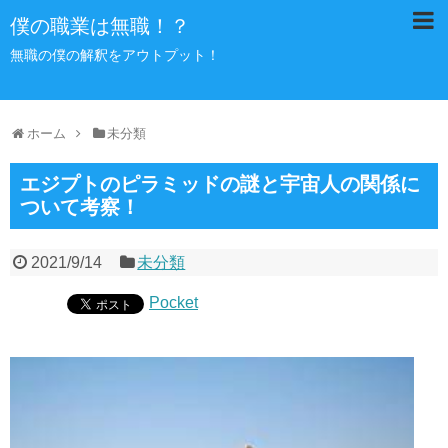
僕の職業は無職！？
無職の僕の解釈をアウトプット！
ホーム
未分類
エジプトのピラミッドの謎と宇宙人の関係に
ついて考察！
2021/9/14
未分類
Pocket