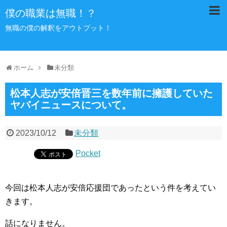
僕の職業は無職！？
無職の僕の解釈をアウトプット！
ホーム
未分類
松本人志が安倍晋三を数年前に擁護していた
ヤバイニュースについて。
2023/10/12
未分類
Pocket
今回は松本人志が安倍応援団であったという件を考えてい
きます。
話になりません。