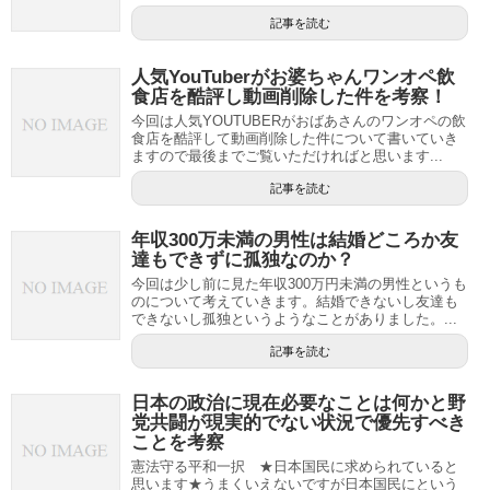
記事を読む
人気YouTuberがお婆ちゃんワンオペ飲
食店を酷評し動画削除した件を考察！
今回は人気YOUTUBERがおばあさんのワンオペの飲
食店を酷評して動画削除した件について書いていき
ますので最後までご覧いただければと思います...
記事を読む
年収300万未満の男性は結婚どころか友
達もできずに孤独なのか？
今回は少し前に見た年収300万円未満の男性というも
のについて考えていきます。結婚できないし友達も
できないし孤独というようなことがありました。...
記事を読む
日本の政治に現在必要なことは何かと野
党共闘が現実的でない状況で優先すべき
ことを考察
憲法守る平和一択 ★日本国民に求められていると
思います★うまくいえないですが日本国民にという