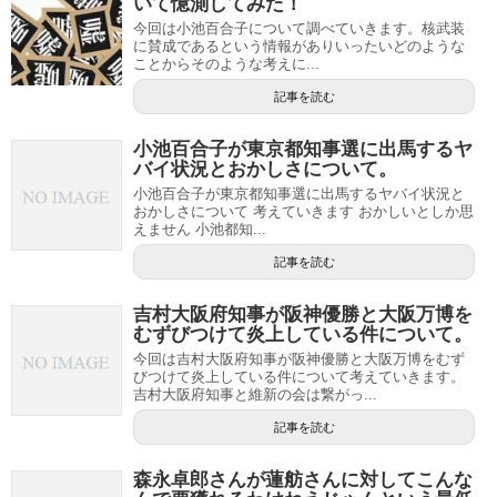
いて憶測してみた！
今回は小池百合子について調べていきます。核武装
に賛成であるという情報がありいったいどのような
ことからそのような考えに...
記事を読む
小池百合子が東京都知事選に出馬するヤ
バイ状況とおかしさについて。
小池百合子が東京都知事選に出馬するヤバイ状況と
おかしさについて 考えていきます おかしいとしか思
えません 小池都知...
記事を読む
吉村大阪府知事が阪神優勝と大阪万博を
むずびつけて炎上している件について。
今回は吉村大阪府知事が阪神優勝と大阪万博をむず
びつけて炎上している件について考えていきます。
吉村大阪府知事と維新の会は繋がっ...
記事を読む
森永卓郎さんが蓮舫さんに対してこんな