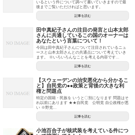
いるという件について調べて書いていきますので最
後までご覧いただければと思います。
記事を読む
田中真紀子さんの注目の発言と山本太郎
さんに共通しているこの国のオーナーは
あなたという言葉について！
今回は田中真紀子さんについて注目されているニュ
ースと山本太郎さんとの共通点について考えていき
ます。 ※いろいろんなことを考える内容です...
記事を読む
【スウェーデンの治安悪化から分かるこ
と】自民党の●●政策と背後の大きな利
権と問題点
特定の国籍・民族を いうと〇別になります 問題はそ
れ以前にあります ★★自民党 公明党 自公政権が悪
い ※野党...
記事を読む
小池百合子が核武装を考えている件につ