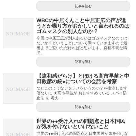
記事を読む
WBCの中居くんこと中居正広の声が違
うとか喋り方がおかしいと言われるのは
ゴムマスクの別人なのか？
今回は中居正広が別人あるいはゴムマスクなのでは
ないか？ということについて調べていきますので最
後までご覧いただければと思います。真相不明な噂
で...
記事を読む
【違和感だらけ】とぼける高市早苗と中
田敦彦の統●についての会話を考察
なぜこのようなデタラメをいうのか？を推測します
僕なりに ★高市早苗が おしすすめている スパイ防
止法 を 考え...
記事を読む
世界の●●受け入れの問題点と日本国民
が気を付けないといけないこと
世界の●●受け入れの問題点と日本国民が気を付けな