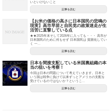
いといけないこと
記事を読む
【お米の価格の高さに日本国民の悲鳴の
現実】高市早苗と自民党の政策迷走が生
活苦に直撃している点
★★2025年末そして2026年に入っても・・・ 高市が
日本国民のために何もせず 日本国民は 貧困化してい
く 一...
記事を読む
日本を間接支配している米国裏組織の本
当の狙いを考察！
今回は日本の問題について考えていきます。日本と
いう国は戦争に負けて以来ずっとアメリカの支配を
受けているのではないか？というこ...
記事を読む