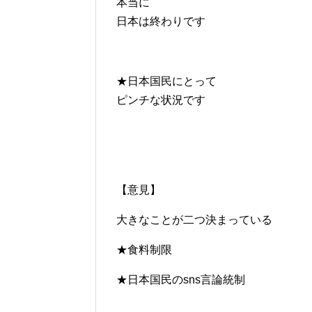
本当に
日本は終わりです
★日本国民にとって
ピンチな状況です
【意見】
大きなことが二つ決まっている
★食料制限
★日本国民のsns言論統制