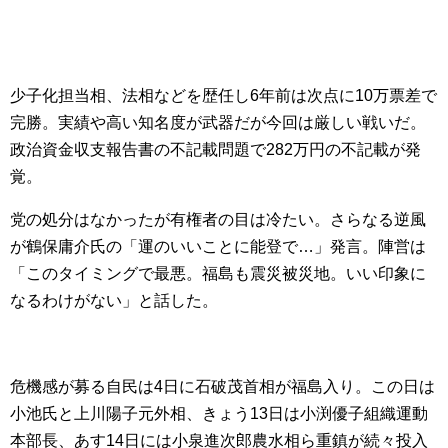
少子化担当相、法相などを歴任し6年前は次点に10万票差で
完勝。実績や高い知名度が武器だが今回は厳しい戦いだ。
政治資金収支報告書の不記載問題で282万円の不記載が発
覚。
党の処分はなかったが有権者の目は冷たい。さらなる逆風
が鶴保庸介氏の「運のいいことに能登で…」発言。陣営は
「このタイミングで最悪。福島も震災被災地。いい印象に
なるわけがない」と話した。
危機感が募る自民は4日に石破茂首相が福島入り。この日は
小池氏と上川陽子元外相、きょう13日は小渕優子組織運動
本部長、あす14日には小泉進次郎農水相ら重鎮が続々投入