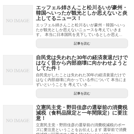
エッフェル姉さんこと松川るいが豪州・
韓国へいったが観光としか思えないと炎
上してるニュース！
エッフェル姉さんこと松川るいが豪州・韓国へいっ
たが観光としか思えないニュースを考えていきま
す。 本当に日本国民を見下しているとしか思え...
記事を読む
自民党は失われた30年の経済衰退だけで
はなく昔から内部崩壊に向かわせようと
してた件！
自民党がしたことは失われた30年の経済衰退だけで
はなく内部崩壊に向かっている件について 本当にま
ずいということを 考えていき...
記事を読む
立憲民主党・野田佳彦の選挙前の消費税
減税（食料品限定と一年間限定）に要注
意！
立憲民主党・野田佳彦の選挙前の消費税減税のポー
ズに要注意ということをお伝えします 選挙前で消費