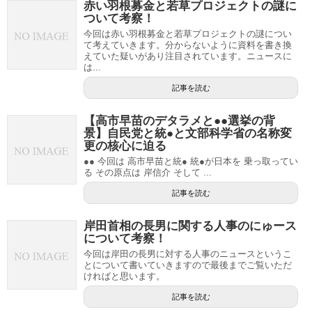
赤い羽根募金と若草プロジェクトの謎に
ついて考察！
今回は赤い羽根募金と若草プロジェクトの謎につい
て考えていきます。分からないように資料を書き換
えていた疑いがあり注目されています。ニュースに
は...
記事を読む
【高市早苗のデタラメと●●選挙の背
景】自民党と統●と文部科学省の名称変
更の核心に迫る
●● 今回は 高市早苗と統● 統●が日本を 乗っ取ってい
る その原点は 岸信介 そして ...
記事を読む
岸田首相の長男に関する人事のにゅース
について考察！
今回は岸田の長男に対する人事のニュースというこ
とについて書いていきますので最後までご覧いただ
ければと思います。
記事を読む