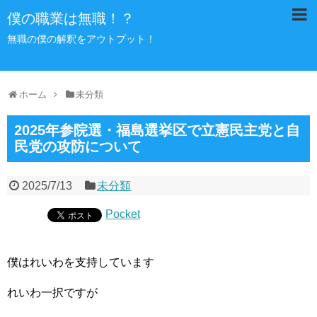
僕の職業は無職！？
無職の僕の解釈をアウトプット！
ホーム
未分類
2025年参院選・福島選挙区で立憲民主党と自
民党の攻防について
2025/7/13
未分類
Pocket
僕はれいわを支持しています
れいわ一択ですが