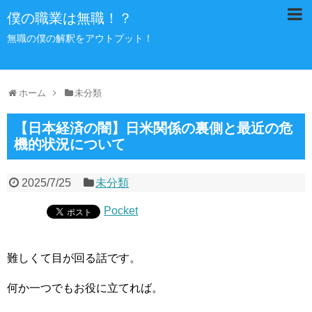
僕の職業は無職！？
無職の僕の解釈をアウトプット！
ホーム
未分類
【日本経済の闇】日米関係の裏側と最近の危
機的状況について
2025/7/25
未分類
Pocket
難しくて目が回る話です。
何か一つでもお役に立てれば。