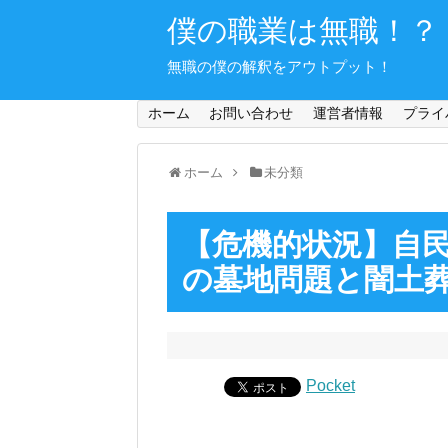
僕の職業は無職！？
無職の僕の解釈をアウトプット！
ホーム
お問い合わせ
運営者情報
プライ
ホーム
未分類
【危機的状況】自
の墓地問題と闇土
Pocket