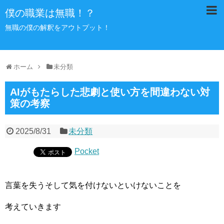
僕の職業は無職！？
無職の僕の解釈をアウトプット！
ホーム
未分類
AIがもたらした悲劇と使い方を間違わない対
策の考察
2025/8/31
未分類
Pocket
言葉を失うそして気を付けないといけないことを
考えていきます