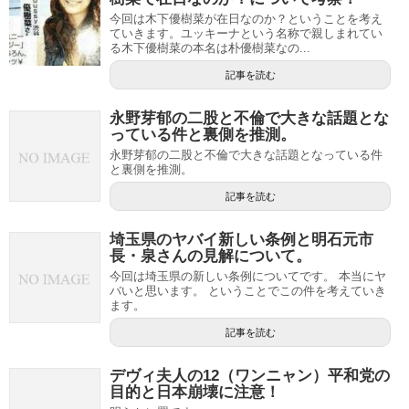
今回は木下優樹菜が在日なのか？ということを考え
ていきます。ユッキーナという名称で親しまれてい
る木下優樹菜の本名は朴優樹菜なの...
記事を読む
永野芽郁の二股と不倫で大きな話題とな
っている件と裏側を推測。
永野芽郁の二股と不倫で大きな話題となっている件
と裏側を推測。
記事を読む
埼玉県のヤバイ新しい条例と明石元市
長・泉さんの見解について。
今回は埼玉県の新しい条例についてです。 本当にヤ
バいと思います。 ということでこの件を考えていき
ます。
記事を読む
デヴィ夫人の12（ワンニャン）平和党の
目的と日本崩壊に注意！