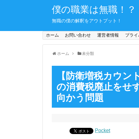
僕の職業は無職！？
無職の僕の解釈をアウトプット！
ホーム
お問い合わせ
運営者情報
プライ
ホーム
未分類
【防衛増税カウン
の消費税廃止をせ
向かう問題
Pocket