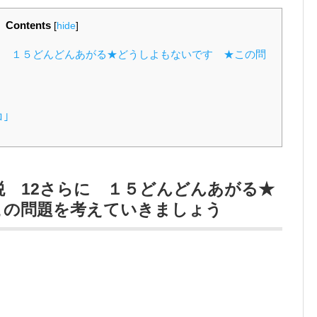
Contents
[
hide
]
に １５どんどんあがる★どうしよもないです ★この問
｣
税 12さらに １５どんどんあがる★
この問題を考えていきましょう