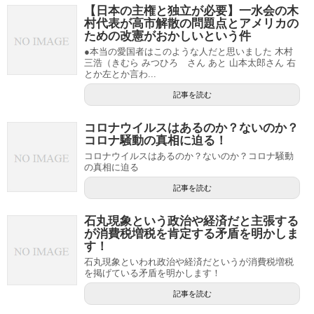
【日本の主権と独立が必要】一水会の木
村代表が高市解散の問題点とアメリカの
ための改憲がおかしいという件
●本当の愛国者はこのような人だと思いました 木村
三浩（きむら みつひろ さん あと 山本太郎さん 右
とか左とか言わ...
記事を読む
コロナウイルスはあるのか？ないのか？
コロナ騒動の真相に迫る！
コロナウイルスはあるのか？ないのか？コロナ騒動
の真相に迫る
記事を読む
石丸現象という政治や経済だと主張する
が消費税増税を肯定する矛盾を明かしま
す！
石丸現象といわれ政治や経済だというが消費税増税
を掲げている矛盾を明かします！
記事を読む