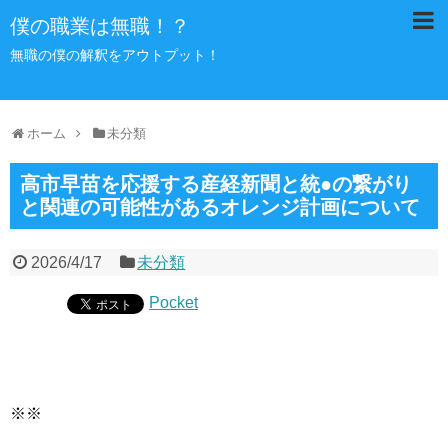
僕の職業は無職！？
無職の僕の解釈をアウトプット！
ホーム
未分類
高市早苗を応援する産経新聞と統●の繋がり
と関連の可能性があるオレンジ計画について
2026/4/17
未分類
Pocket
※※