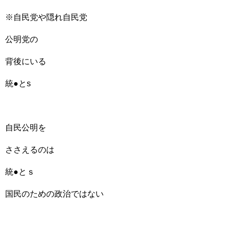
※自民党や隠れ自民党
公明党の
背後にいる
統●とs
自民公明を
ささえるのは
統●とｓ
国民のための政治ではない