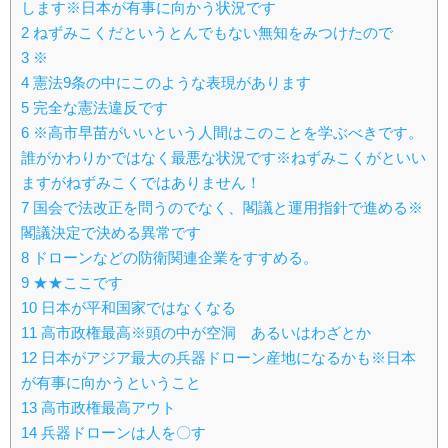
します※日本が有事に向かう状況です
2
ねずみこくだというとんでもない無知をみつけたので
3
※
4
憲法9条の中にこのような表現があります
5
完全な憲法違反です
6
※高市早苗がいいという人間はこのことを学ぶべきです。
誰がかわりかではなく最悪な状況です※ねずみこくがといい
ますがねずみこくではありません！
7
国会で法改正を問うのでなく、閣議と運用指針で進める※
閣議決定で決める異常です
8
ドローンなどの防衛関連企業をすすめる。
9
★★ここです
10
日本が平和国家ではなくなる
11
高市政権最高※頭の中が空洞 あるいはわざとか
12
日本がアジア最大の兵器ドローン産地になるかも※日本
が有事に向かうということ
13
高市政権最高アウト
14
兵器ドローンは人を〇す