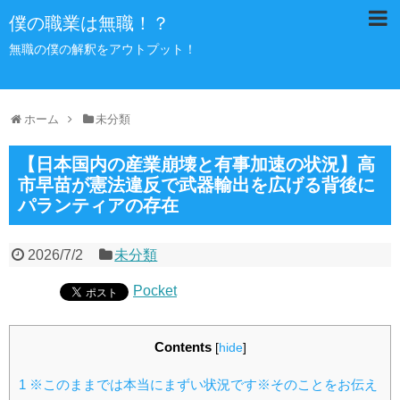
僕の職業は無職！？
無職の僕の解釈をアウトプット！
ホーム
未分類
【日本国内の産業崩壊と有事加速の状況】高
市早苗が憲法違反で武器輸出を広げる背後に
パランティアの存在
2026/7/2
未分類
Pocket
Contents
[
hide
]
1
※このままでは本当にまずい状況です※そのことをお伝え