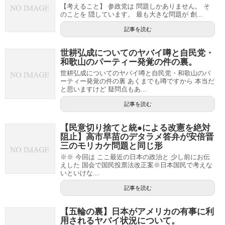
【考えること】 参政党は 問題しかありません。 そ
のことを 隠しています。 最も大きな問題が 創...
記事を読む
世耕弘成についてのヤバイ噂と自民党・
和歌山のパーティー発覚の件の裏。
世耕弘成についてのヤバイ噂と自民党・和歌山のパ
ーティー発覚の件の裏 あくまでも噂ですから 本当だ
と思いますけど 疑問点もあ...
記事を読む
【民意切り捨てと統●による改憲を絶対
阻止】高市早苗のデタラメ答弁が安倍晋
三のモリカケ問題と同じ形
※※ 今回は ここ最近の日本の政治と 少し前にお伝
えした 国会で国民投票法改正案※日本国民で考えな
いといけな...
記事を読む
【五輪の裏】日本がアメリカの有事に利
用されるヤバイ状況について。