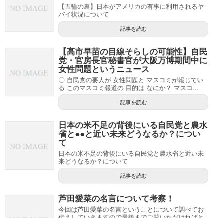
【五輪の裏】日本がアメリカの有事に利用されるヤ
バイ状況について
記事を読む
【高市早苗の目線そらしの可能性】自民
党・官房長官秘書官が大阪万博期間中に
女性問題というニュース
〇 自民党の要人が 女性問題と マスコミが報じてい
る このマスコミ報道の 目的は なにか？ マスコ...
記事を読む
日本の米不足の背後にいる自民党と農水
省と●●と近い未来どうなるか？につい
て
日本の米不足の背後にいる自民党と農水省と近い未
来どうなるか？について
記事を読む
芦田愛菜の名言について考察！
今回は芦田愛菜の名言ということについて調べてお
伝えしていきますので最後までご覧いただければと