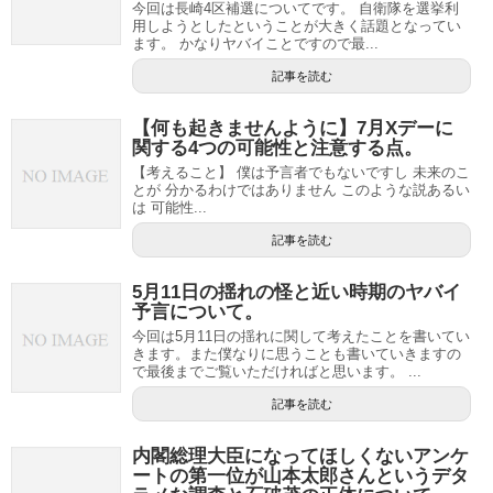
今回は長崎4区補選についてです。 自衛隊を選挙利
用しようとしたということが大きく話題となってい
ます。 かなりヤバイことですので最...
記事を読む
【何も起きませんように】7月Xデーに
関する4つの可能性と注意する点。
【考えること】 僕は予言者でもないですし 未来のこ
とが 分かるわけではありません このような説あるい
は 可能性...
記事を読む
5月11日の揺れの怪と近い時期のヤバイ
予言について。
今回は5月11日の揺れに関して考えたことを書いてい
きます。また僕なりに思うことも書いていきますの
で最後までご覧いただければと思います。 ...
記事を読む
内閣総理大臣になってほしくないアンケ
ートの第一位が山本太郎さんというデタ