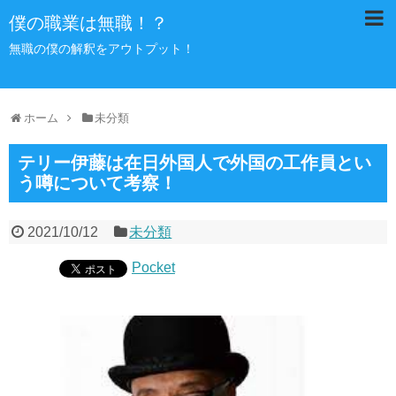
僕の職業は無職！？
無職の僕の解釈をアウトプット！
ホーム
未分類
テリー伊藤は在日外国人で外国の工作員とい
う噂について考察！
2021/10/12
未分類
Pocket