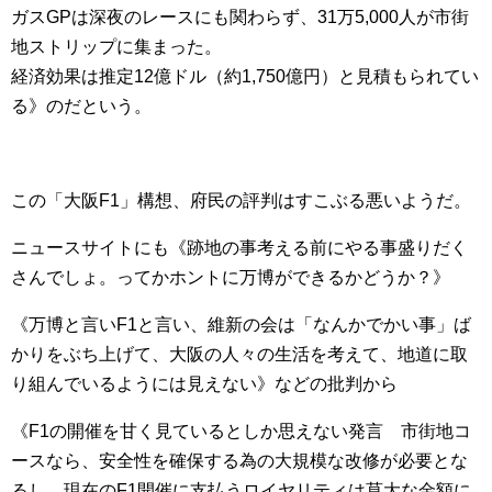
ガスGPは深夜のレースにも関わらず、31万5,000人が市街
地ストリップに集まった。
経済効果は推定12億ドル（約1,750億円）と見積もられてい
る》のだという。
この「大阪F1」構想、府民の評判はすこぶる悪いようだ。
ニュースサイトにも《跡地の事考える前にやる事盛りだく
さんでしょ。ってかホントに万博ができるかどうか？》
《万博と言いF1と言い、維新の会は「なんかでかい事」ば
かりをぶち上げて、大阪の人々の生活を考えて、地道に取
り組んでいるようには見えない》などの批判から
《F1の開催を甘く見ているとしか思えない発言 市街地コ
ースなら、安全性を確保する為の大規模な改修が必要とな
るし、現在のF1開催に支払うロイヤリティは莫大な金額に