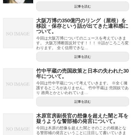
記事を読む
大阪万博の350億円のリング（屋根）を
移設・保存という話が出てきた違和感に
ついて。
今回は大阪万博についてのニュースを考えていきま
す。 大阪万博断固反対です！！！ ※話がころころ変
わります。 全く信用できな...
記事を読む
竹中平蔵の売国政策と日本の失われた30
年について。
今回は竹中平蔵について考えていきます。 ※全く擁
護するところがありません。 竹中平蔵は 売国奴であ
り 政商とかといわれていま...
記事を読む
木原官房副長官の想像を超えた闇と耳を
疑うような警部補の発言について。
今回は木原の想像を超えた闇とそのことの根拠とな
る警部補の発言ということに注目して書いていきま