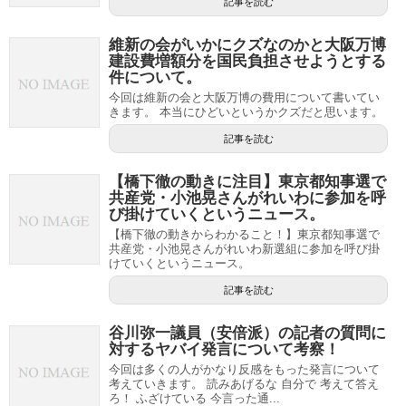
記事を読む
維新の会がいかにクズなのかと大阪万博
建設費増額分を国民負担させようとする
件について。
今回は維新の会と大阪万博の費用について書いてい
きます。 本当にひどいというかクズだと思います。
記事を読む
【橋下徹の動きに注目】東京都知事選で
共産党・小池晃さんがれいわに参加を呼
び掛けていくというニュース。
【橋下徹の動きからわかること！】東京都知事選で
共産党・小池晃さんがれいわ新選組に参加を呼び掛
けていくというニュース。
記事を読む
谷川弥一議員（安倍派）の記者の質問に
対するヤバイ発言について考察！
今回は多くの人がかなり反感をもった発言について
考えていきます。 読みあげるな 自分で 考えて答え
ろ！ ふざけている 今言った通...