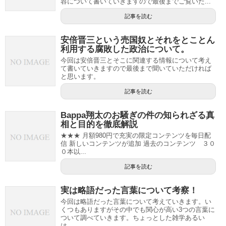
容について書いていきますので最後までご覧いた...
記事を読む
安倍晋三という売国奴とそれをとことん
利用する腐敗した政治について。
今回は安倍晋三とそこに関連する情報について考え
て書いていきますので最後まで聞いていただければ
と思います。
記事を読む
Bappa翔太のお騒ぎの件の知られざる真
相と目的を徹底解説
★★★ 月額980円で充実の限定コンテンツを毎日配
信 新しいコンテンツが追加 過去のコンテンツ ３０
０本以...
記事を読む
実は略語だった言葉について考察！
今回は略語だった言葉について考えていきます。い
くつもありますがその中でも関心が高い3つの言葉に
ついて調べていきます。ちょっとした雑学あるい
は...