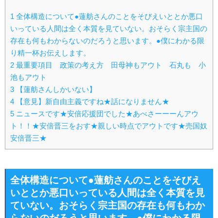
1
全体構造について●蓮舫さんのことをそびえいととか悪口
いっている人間は全く本質を見ていない。おそらく宗主国の
存在も何もわからないのだろうと思います。●僕にわかる限
り精一杯お伝えします。
2
最重要項目 政策の考え方 田母神もアウト 石丸も 小
池もアウト
3
【蓮舫さんしかいない】
4
【意見】新自由主義ですね★話になりません★
5
ニュースです★安倍応援団でした★あべさーーーんアウ
ト！！★安倍晋三をおす★親しい時点でアウトです★売国奴
安倍晋三★
全体構造について●蓮舫さんのことをそびえ
いととか悪口いっている人間は全く本質を見
ていない。おそらく宗主国の存在も何もわか