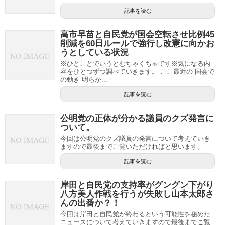
記事を読む
高市早苗と自民党が国会空転させ比例45
削減を60日ルールで強行し改憲に向かお
うとしている状況
※ひとことでいうとむちゃくちゃです※気になる内
容をひとつずつ調べていきます。 ここ最近の 国会で
の動き 明らか...
記事を読む
公明党の正体が分かる議員のクズ発言に
ついて。
今回は公明党のクズ議員の発言について考えていき
ますので最後までご覧いただければと思います。
記事を読む
岸田と自民党の支持率がグングン下がり
八方美人作戦を行うが失敗し山本太郎さ
んの出番か？！
今回は岸田と自民党が終わるという可能性を秘めた
ニュースについて考えていきますので最後までご覧