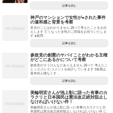
記事を読む
神戸のマンションで女性が●された事件
の違和感と背景を考察
本当のことはわかりません 調べて考えたことをお伝
えします 亡くなった女性のご冥福をお祈りいたしま
す ●疑問...
記事を読む
参政党の創憲のヤバイことがわかる主権
がどこにあるかについて考察
参政党のそうけんなどありえません 調べて 考えたこ
と いただいたコメントを紹介していきます 9条廃止
基本的人権なくす...
記事を読む
美輪明宏さんが池上彰に語った有事のカ
ラクリと日本国民は憲法改正絶対阻止し
なければいけない件！
美輪明宏さんが池上彰に語った有事のカラクリと日
本国民は憲法改正絶対阻止しなければいけない件 に