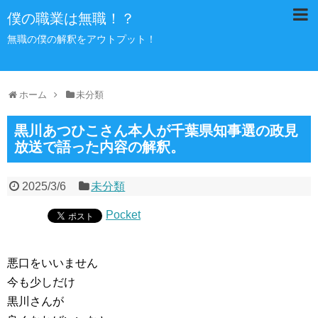
僕の職業は無職！？
無職の僕の解釈をアウトプット！
ホーム
未分類
黒川あつひこさん本人が千葉県知事選の政見
放送で語った内容の解釈。
2025/3/6
未分類
Pocket
悪口をいいません
今も少しだけ
黒川さんが