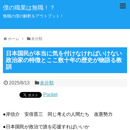
僕の職業は無職！？
無職の僕の解釈をアウトプット！
ホーム
未分類
日本国民が本当に気を付けなければいけない
政治家の特徴とここ数十年の歴史が物語る教
訓
2025/8/13
未分類
Pocket
●岸信介 安倍晋三 同じ考えの人間たち 改憲勢力
●日本国民が政治で誰を応援すればいいか