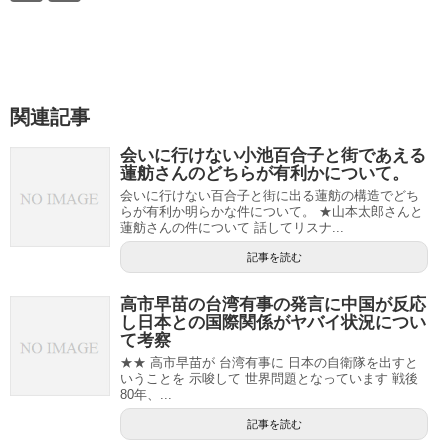
関連記事
会いに行けない小池百合子と街であえる
蓮舫さんのどちらが有利かについて。
会いに行けない百合子と街に出る蓮舫の構造でどち
らが有利か明らかな件について。 ★山本太郎さんと
蓮舫さんの件について 話してリスナ...
記事を読む
高市早苗の台湾有事の発言に中国が反応
し日本との国際関係がヤバイ状況につい
て考察
★★ 高市早苗が 台湾有事に 日本の自衛隊を出すと
いうことを 示唆して 世界問題となっています 戦後
80年、...
記事を読む