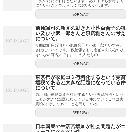
ご覧いただければと思います。あくまでも参考まで
にということでよろしくお願いいたします。
記事を読む
前原誠司の新党の動きと小池百合子の狙
い及び小沢一郎さんと泉房穂さんの考え
について。
今回は前原誠司と小池百合子と小沢一郎といずみふ
さほについてです。 政治家として名前を知らない人
はいない有名人です。 この人たちの...
記事を読む
東京都が家庭ゴミ有料化するという実質
増税であると大きな話題になっている件
について。
東京都が家庭ゴミ有料化するという実質増税という
ことが大きな話題になっている件についてこれは実
質増税 そしてそのことを隠している ...
記事を読む
日本国民の生活苦増加が社会問題だがニ
ュースにならない件。