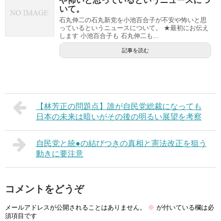
や怖いと思っているというニュースにつ
いて。
石丸伸二の石丸新党を小池百合子が不安や怖いと思
っているというニュースについて。 ★最初にお伝え
します 小池百合子も 石丸伸二も...
記事を読む
【林芳正の問題点】誰が自民党総裁になっても
日本の未来は暗いがその後の明るい展望を考察
自民党と統●の結びつきの真相と憲法改正を狙う
動きに要注意
コメントをどうぞ
メールアドレスが公開されることはありません。
※
が付いている欄は必
須項目です