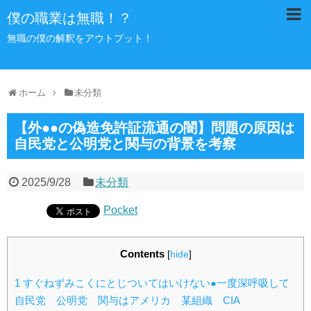
僕の職業は無職！？
無職の僕の解釈をアウトプット！
ホーム
未分類
【外●●の偽造免許証流通の闇】問題の原因は
自民党と公明党と関与の背景を考察
2025/9/28
未分類
Pocket
Contents
[
hide
]
1
すぐねずみこくにとじついてはいけない●一度深呼吸して
自民党 公明党 関与はアメリカ 某組織 CIA