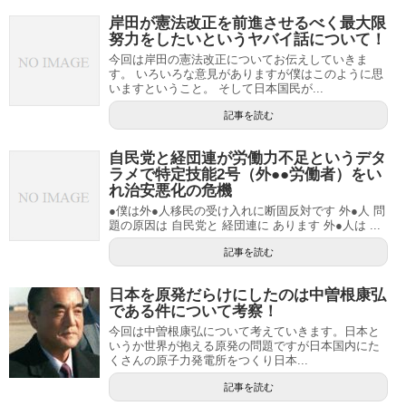
岸田が憲法改正を前進させるべく最大限
努力をしたいというヤバイ話について！
今回は岸田の憲法改正についてお伝えしていきま
す。 いろいろな意見がありますが僕はこのように思
いますということ。 そして日本国民が...
記事を読む
自民党と経団連が労働力不足というデタ
ラメで特定技能2号（外●●労働者）をい
れ治安悪化の危機
●僕は外●人移民の受け入れに断固反対です 外●人 問
題の原因は 自民党と 経団連に あります 外●人は ...
記事を読む
日本を原発だらけにしたのは中曽根康弘
である件について考察！
今回は中曽根康弘について考えていきます。日本と
いうか世界が抱える原発の問題ですが日本国内にた
くさんの原子力発電所をつくり日本...
記事を読む