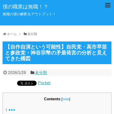
僕の職業は無職！？
無職の僕の解釈をアウトプット！
ホーム
未分類
【自作自演という可能性】自民党・高市早苗
と参政党・神谷宗幣の矛盾発言の分析と見え
てきた構図
2026/1/28
未分類
Pocket
Contents
[
hide
]
1
●●●