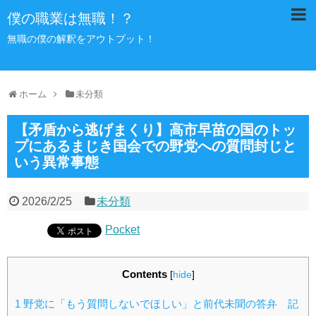
僕の職業は無職！？
無職の僕の解釈をアウトプット！
ホーム
未分類
【矛盾から逃げまくり】高市早苗の国のトッ
プにあるまじき国会での野党への質問封じと
いう異常事態
2026/2/25
未分類
Pocket
Contents
[
hide
]
1
野党に「もう質問しないでほしい」と前代未聞の答弁 記