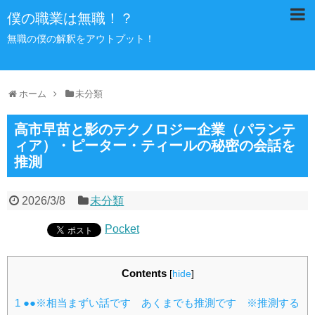
僕の職業は無職！？
無職の僕の解釈をアウトプット！
ホーム
未分類
高市早苗と影のテクノロジー企業（パランテ
ィア）・ピーター・ティールの秘密の会話を
推測
2026/3/8
未分類
Pocket
Contents
[
hide
]
1
●●※相当まずい話です あくまでも推測です ※推測する