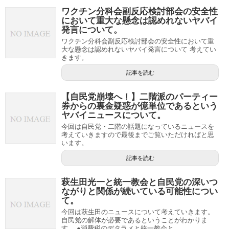
ワクチン分科会副反応検討部会の安全性
において重大な懸念は認めれないヤバイ
発言について。
ワクチン分科会副反応検討部会の安全性において重
大な懸念は認めれないヤバイ発言について 考えてい
きます。
記事を読む
【自民党崩壊へ！】二階派のパーティー
券からの裏金疑惑が億単位であるという
ヤバイニュースについて。
今回は自民党・二階の話題になっているニュースを
考えていきますので最後までご覧いただければと思
います。
記事を読む
萩生田光一と統一教会と自民党の深いつ
ながりと関係が続いている可能性につい
て。
今回は萩生田のニュースについて考えていきます。
自民党の解体が必要であるということがわかりま
す。 ●消費税のデタラメと統一教会と...