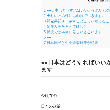
Contents
[
hi
1
●●日本はどうすればいいか？れいわ
2
★れいわの件にも触れていきます。
3
野党共闘★一致するところを考えるこ
4
足並みをそろえてほしと
5
状況では本当に厳しいと思います
6
●●
7
日本国民と中小企業対策が必要
●●日本はどうすればいい
ます
今現在の
日本の政治