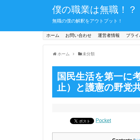
僕の職業は無職！？
無職の僕の解釈をアウトプット！
ホーム
お問い合わせ
運営者情報
プライ
ホーム
未分類
国民生活を第一に
止）と護憲の野党
Pocket