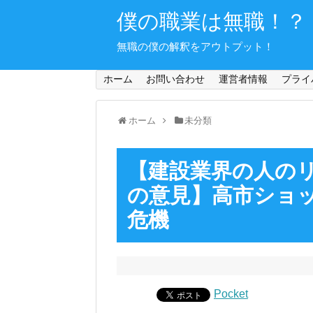
僕の職業は無職！？
無職の僕の解釈をアウトプット！
ホーム
お問い合わせ
運営者情報
プライ
ホーム
未分類
【建設業界の人の
の意見】高市ショ
危機
Pocket