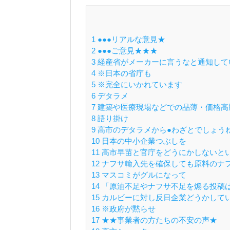
1
●●●リアルな意見★
2
●●●ご意見★★★
3
経産省がメーカーに言うなと通知して
4
※日本の省庁も
5
※完全にいかれています
6
デタラメ
7
建築や医療現場などでの品薄・価格高
8
語り掛け
9
高市のデタラメから●わざとでしょう
10
日本の中小企業つぶしを
11
高市早苗と官庁をどうにかしないと
12
ナフサ輸入先を確保しても原料のナ
13
マスコミがグルになって
14
「原油不足やナフサ不足を煽る投稿
15
カルビーに対し反日企業どうかして
16
※政府が黙らせ
17
★★事業者の方たちの不安の声★