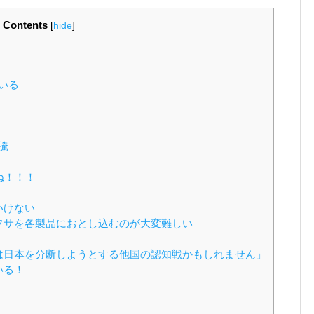
Contents
[
hide
]
いる
騰
ね！！！
いけない
フサを各製品におとし込むのが大変難しい
は日本を分断しようとする他国の認知戦かもしれません」
いる！