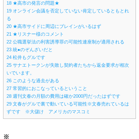
18
★高市の発言の問題★
19
オンライン会議を否定していない肯定しているともとれ
る
20
★高市サイドに周辺にブレインがいるはず
21
★リスナー様のコメント
22
公職選挙法の利害誘導罪の可能性連座制が適用される
23
統●のぞんざいだと
24
松井もグルです
25
サナエトークンが失敗し契約者たちから返金要求が相次
いでいます。
26
このような過去がある
27
常習的におこなっているということ
28
週刊文春の月額の費用は確か2000円だったはずです
29
文春がグルで裏で動いている可能性※文春売れているは
ずです ※大儲け アメリカのマスコミ
※