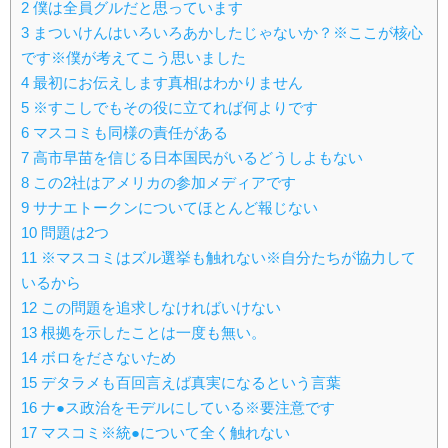
2
僕は全員グルだと思っています
3
まついけんはいろいろあかしたじゃないか？※ここが核心
です※僕が考えてこう思いました
4
最初にお伝えします真相はわかりません
5
※すこしでもその役に立てれば何よりです
6
マスコミも同様の責任がある
7
高市早苗を信じる日本国民がいるどうしよもない
8
この2社はアメリカの参加メディアです
9
サナエトークンについてほとんど報じない
10
問題は2つ
11
※マスコミはズル選挙も触れない※自分たちが協力して
いるから
12
この問題を追求しなければいけない
13
根拠を示したことは一度も無い。
14
ボロをださないため
15
デタラメも百回言えば真実になるという言葉
16
ナ●ス政治をモデルにしている※要注意です
17
マスコミ※統●について全く触れない