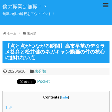
僕の職業は無職！？
無職の僕の解釈をアウトプット！
ホーム
未分類
【点と点がつながる瞬間】高市早苗のデタラ
メ答弁と松井健のネガキャン動画の件の核心
に触れない点
2026/6/10
未分類
Pocket
Contents
[
hide
]
1
※