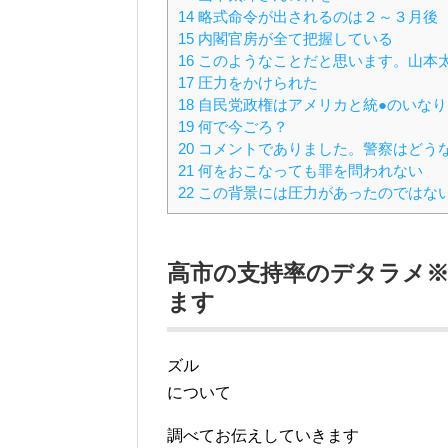
14
略式命令が出されるのは２～３月後
15
内閣官房が全て把握している
16
このようなことだと思います。山本
17
圧力をかけられた
18
自民党政権はアメリカと統●のいなり
19
何で今ごろ？
20
コメントでありました。警察はどう
21
何をおこなっても罪を問われない
22
この背景には圧力があったのではな
高市の支持率のデタラメ
ます
ズル
について
調べてお伝えしていきます