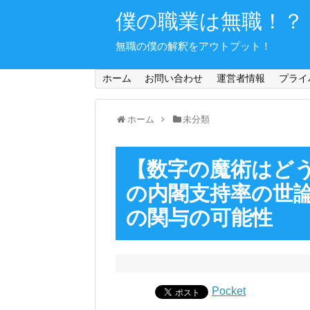
僕の職業は無職！？
無職の僕の解釈をアウトプット！
ホーム
お問い合わせ
運営者情報
プライ
ホーム
未分類
【数字の魔術はど
の内閣支持率の世
の関与の可能性
Pocket