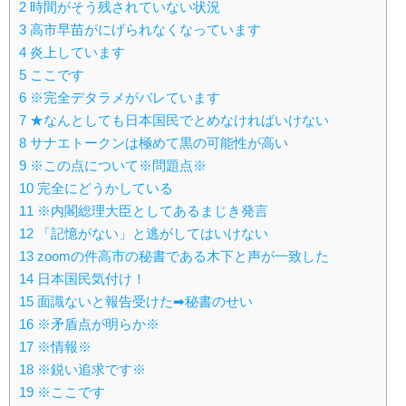
2
時間がそう残されていない状況
3
高市早苗がにげられなくなっています
4
炎上しています
5
ここです
6
※完全デタラメがバレています
7
★なんとしても日本国民でとめなければいけない
8
サナエトークンは極めて黒の可能性が高い
9
※この点について※問題点※
10
完全にどうかしている
11
※内閣総理大臣としてあるまじき発言
12
「記憶がない」と逃がしてはいけない
13
zoomの件高市の秘書である木下と声が一致した
14
日本国民気付け！
15
面識ないと報告受けた➡秘書のせい
16
※矛盾点が明らか※
17
※情報※
18
※鋭い追求です※
19
※ここです