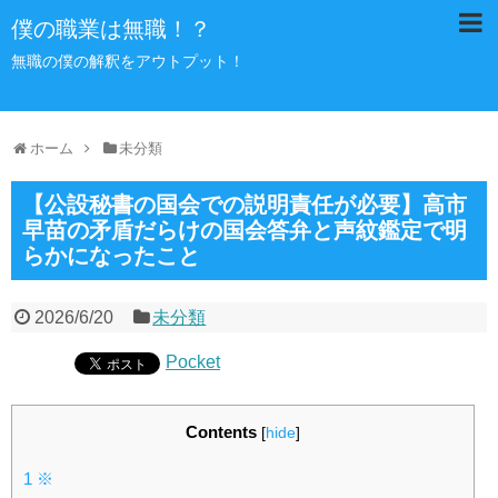
僕の職業は無職！？
無職の僕の解釈をアウトプット！
ホーム
未分類
【公設秘書の国会での説明責任が必要】高市
早苗の矛盾だらけの国会答弁と声紋鑑定で明
らかになったこと
2026/6/20
未分類
Pocket
Contents
[
hide
]
1
※