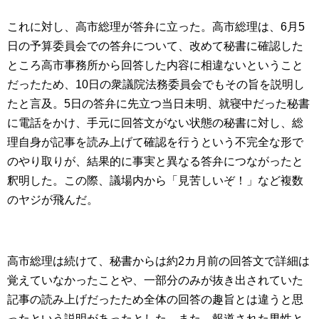
これに対し、高市総理が答弁に立った。高市総理は、6月5
日の予算委員会での答弁について、改めて秘書に確認した
ところ高市事務所から回答した内容に相違ないということ
だったため、10日の衆議院法務委員会でもその旨を説明し
たと言及。5日の答弁に先立つ当日未明、就寝中だった秘書
に電話をかけ、手元に回答文がない状態の秘書に対し、総
理自身が記事を読み上げて確認を行うという不完全な形で
のやり取りが、結果的に事実と異なる答弁につながったと
釈明した。この際、議場内から「見苦しいぞ！」など複数
のヤジが飛んだ。
高市総理は続けて、秘書からは約2カ月前の回答文で詳細は
覚えていなかったことや、一部分のみが抜き出されていた
記事の読み上げだったため全体の回答の趣旨とは違うと思
ったという説明があったとした。また、報道された男性と