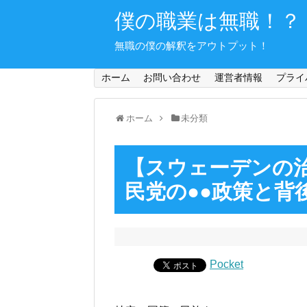
僕の職業は無職！？
無職の僕の解釈をアウトプット！
ホーム
お問い合わせ
運営者情報
プライ
ホーム
未分類
【スウェーデンの
民党の●●政策と背
Pocket