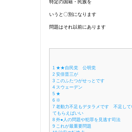
特定の国籍・民族を
いうと〇別になります
問題はそれ以前にあります
1
★★自民党 公明党
2
安倍晋三が
3
このふたつがせっとです
4
スウェーデン
5
★
6
※
7
老動力不足もデタラメです 不足して
てもらえばいい
8
外●人の問題や犯罪を見逃す司法
9
これが最重要問題