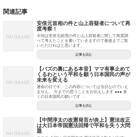
関連記事
安倍元首相の件と山上容疑者について再
度考察！
今回は安倍元総理の件と山上容疑者に関して再度調
べて考えたことを書いていきますので最後までご覧
いただければと思います。
記事を読む
【バズの裏にある本音】ママ有事止めて
くるわという平和を願う日本国民の声が
未来を変える
運命の日です。この内容については当日なのでいえ
ません。 今までの思うことをお伝えします ●●● 多
くの日本国民の願いです ...
記事を読む
【中間淳太の改憲発言が炎上】憲法改正
は大日本帝国憲法回帰で平和を失う大問
題