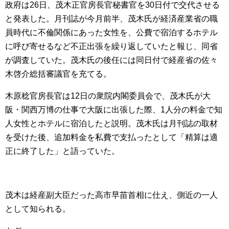
政府は26日、茂木正官房長官秘書官を30日付で交代させる
と発表した。月刊誌が今月前半、茂木氏が経済産業省の職
員時代に不倫関係にあった女性を、公費で宿泊するホテル
に呼び寄せるなど不正出張を繰り返していたと報じ、同省
が調査していた。茂木氏の後任には同日付で経産省の佐々
木啓介総括審議官を充てる。
木原稔官房長官は12日の衆院内閣委員会で、茂木氏が大
阪・関西万博の仕事で大阪に出張した際、1人分の料金で知
人女性とホテルに宿泊したと説明。茂木氏は月刊誌の取材
を受けた後、追加料金を私費で支払ったとして「精算は適
正に終了した」と語っていた。
茂木は経産副大臣だった高市早苗首相に仕え、側近の一人
として知られる。