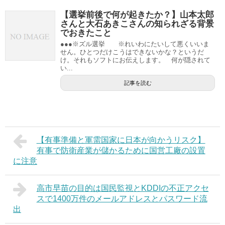
【選挙前後で何が起きたか？】山本太郎
さんと大石あきこさんの知られざる背景
でおきたこと
●●●※ズル選挙 ※れいわにたいして悪くいいま
せん。ひとつだけこうはできないかな？というだ
け。それもソフトにお伝えします。 何が隠されて
い...
記事を読む
【有事準備と軍需国家に日本が向かうリスク】
有事で防衛産業が儲かるために国営工廠の設置
に注意
高市早苗の目的は国民監視とKDDIの不正アクセ
スで1400万件のメールアドレスとパスワード流
出