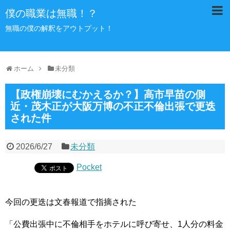
僕の職業は無職！？
無職の僕の解釈をアウトプット！
ホーム
未分類
【政権崩壊にむかえるか？】高市早苗の側
近・茂木正が大阪万博の不正不倫出張で更迭
された件
2026/6/27
未分類
Pocket
今回の更迭は文春報道で指摘された
「公費出張中に不倫相手をホテルに呼び寄せ、1人分の料金