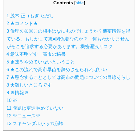
Contents
[
hide
]
1
茂木 正（もぎ ただし
2
★コメント★
3
倫理欠如※この相手はなにものでしょうか？機密情報を得
ている。もしかして統●関係者なのか？ 何もわかりません
がそこを追求する必要があります。機密漏洩リスク
4
意味不明です 高市の秘書
5
更迭※やめていないということ
6
★この流れで高市早苗を辞めさせられればいい
7
★懸念することとしては高市の問題についての目線そらし
8
★難しいところです
9
※情報※
10
※
11
問題は更迭やめていない
12
※ニュース※
13
スキャンダルからの崩壊