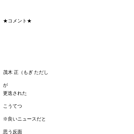
★コメント★
茂木 正（もぎ ただし
が
更迭された
こうてつ
※良いニュースだと
思う反面