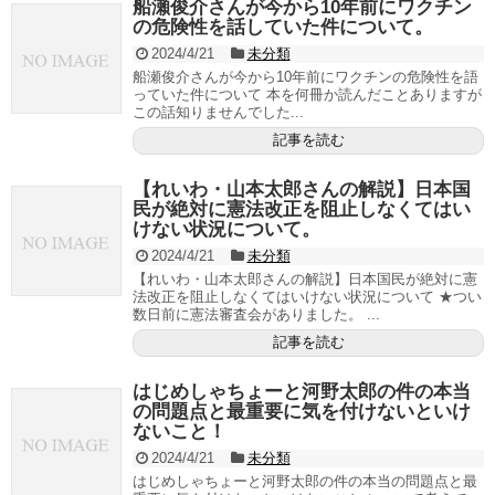
船瀬俊介さんが今から10年前にワクチン
の危険性を話していた件について。
2024/4/21
未分類
船瀬俊介さんが今から10年前にワクチンの危険性を語
っていた件について 本を何冊か読んだことありますが
この話知りませんでした...
記事を読む
【れいわ・山本太郎さんの解説】日本国
民が絶対に憲法改正を阻止しなくてはい
けない状況について。
2024/4/21
未分類
【れいわ・山本太郎さんの解説】日本国民が絶対に憲
法改正を阻止しなくてはいけない状況について ★つい
数日前に憲法審査会がありました。 ...
記事を読む
はじめしゃちょーと河野太郎の件の本当
の問題点と最重要に気を付けないといけ
ないこと！
2024/4/21
未分類
はじめしゃちょーと河野太郎の件の本当の問題点と最