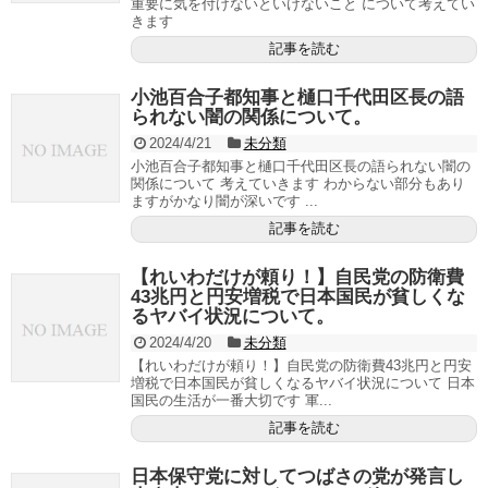
重要に気を付けないといけないこと について考えてい
きます
記事を読む
小池百合子都知事と樋口千代田区長の語
られない闇の関係について。
2024/4/21
未分類
小池百合子都知事と樋口千代田区長の語られない闇の
関係について 考えていきます わからない部分もあり
ますがかなり闇が深いです ...
記事を読む
【れいわだけが頼り！】自民党の防衛費
43兆円と円安増税で日本国民が貧しくな
るヤバイ状況について。
2024/4/20
未分類
【れいわだけが頼り！】自民党の防衛費43兆円と円安
増税で日本国民が貧しくなるヤバイ状況について 日本
国民の生活が一番大切です 軍...
記事を読む
日本保守党に対してつばさの党が発言し