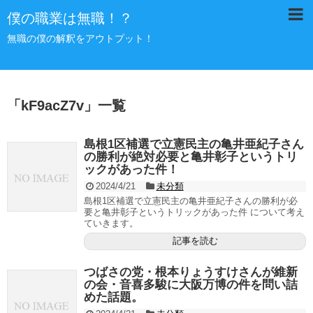
僕の職業は無職！？
無職の僕の解釈をアウトプット！
「
kF9acZ7v
」
一覧
島根1区補選で立憲民主の亀井亜紀子さん
の勝利が絶対必要と亀井彰子というトリ
ックがあった件！
2024/4/21
未分類
島根1区補選で立憲民主の亀井亜紀子さんの勝利が必
要と亀井彰子というトリックがあった件 について考え
ていきます。
記事を読む
つばさの党・根本りょうすけさんが維新
の会・音喜多駿に大阪万博の件を問い詰
めた話題。