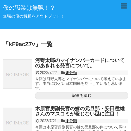
僕の職業は無職！？
無職の僕の解釈をアウトプット！
「
kF9acZ7v
」
一覧
河野太郎のマイナンバーカードについて
のあきれる発言について。
2023/7/22
未分類
今回は河野太郎とマイナンバーについて考えていきま
す。本当にひどい日本国民を見下していると思いま
す。
記事を読む
木原官房副長官の嫁の元旦那・安田種雄
さんのマスコミが報じない謎に注目！
2023/7/21
未分類
今回は木原官房副長官の嫁の元旦那の件について調べ