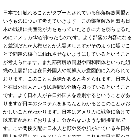
日本では触れることがタブーとされている部落解放同盟と
いうものについて考えていきます。この部落解放同盟も日
本の戦後に共産党が力をもっていたときに力を弱らせるた
めにアメリカciaが作ったものです。よく部落の内容になる
と差別だとか人権だとか大騒ぎしますがそのように騒ぐこ
とで問題の核心に触れさせないようにしているということ
が考えられます。また部落解放同盟や同和団体といった組
織の上層部には在日外国人や朝鮮人が意図的に入れられて
おります。このことも意味があると考えられます。日本人
と在日外国人という民族間の分断を図っているということ
です。よく日本人が在日外国人を差別するということがあ
りますが日本のシステムをきちんとわかるとこのことがお
かしいことがわかります。日本はアメリカに戦争に負けて
以来支配されております。分からないような間接支配で
す。この間接支配に日本人と顔や姿や肌がにている在日外
国人を起用しているということです。これを在日支配シス