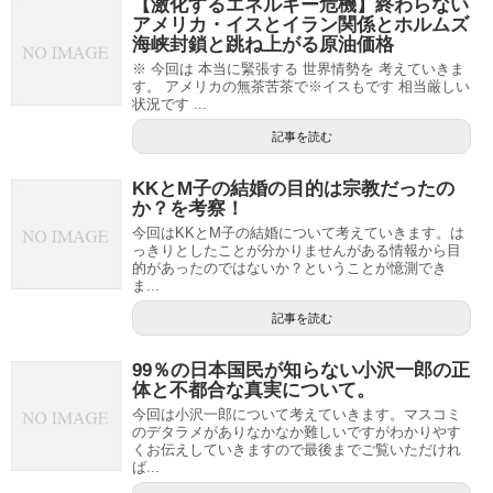
【激化するエネルギー危機】終わらない
アメリカ・イスとイラン関係とホルムズ
海峡封鎖と跳ね上がる原油価格
※ 今回は 本当に緊張する 世界情勢を 考えていきま
す。 アメリカの無茶苦茶で※イスもです 相当厳しい
状況です ...
記事を読む
KKとM子の結婚の目的は宗教だったの
か？を考察！
今回はKKとM子の結婚について考えていきます。は
っきりとしたことが分かりませんがある情報から目
的があったのではないか？ということが憶測でき
ま...
記事を読む
99％の日本国民が知らない小沢一郎の正
体と不都合な真実について。
今回は小沢一郎について考えていきます。マスコミ
のデタラメがありなかなか難しいですがわかりやす
くお伝えしていきますので最後までご覧いただけれ
ば...