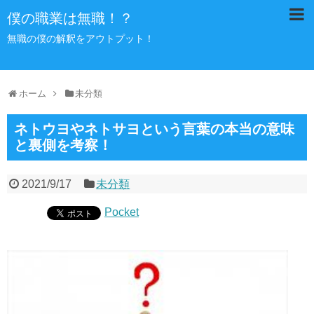
僕の職業は無職！？
無職の僕の解釈をアウトプット！
ホーム
未分類
ネトウヨやネトサヨという言葉の本当の意味
と裏側を考察！
2021/9/17
未分類
Pocket