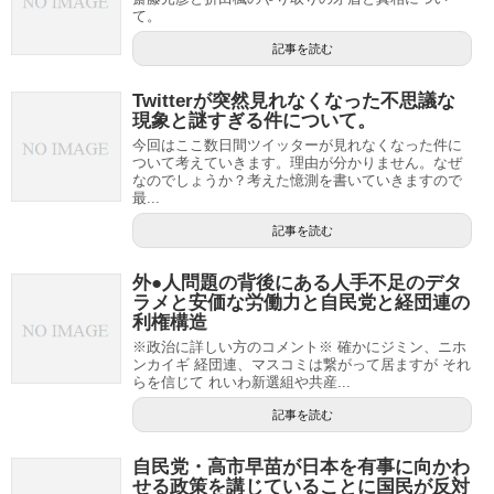
て。
記事を読む
Twitterが突然見れなくなった不思議な
現象と謎すぎる件について。
今回はここ数日間ツイッターが見れなくなった件に
ついて考えていきます。理由が分かりません。なぜ
なのでしょうか？考えた憶測を書いていきますので
最...
記事を読む
外●人問題の背後にある人手不足のデタ
ラメと安価な労働力と自民党と経団連の
利権構造
※政治に詳しい方のコメント※ 確かにジミン、ニホ
ンカイギ 経団連、マスコミは繋がって居ますが それ
らを信じて れいわ新選組や共産...
記事を読む
自民党・高市早苗が日本を有事に向かわ
せる政策を講じていることに国民が反対