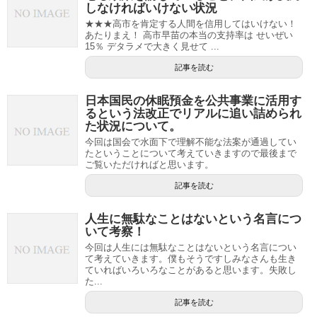
しなければいけない状況
★★★高市を肯定する人間を信用してはいけない！
あたりまえ！ 高市早苗の本当の支持率は せいぜい
15％ デタラメで大きく見せて ...
記事を読む
日本国民の休眠預金を公共事業に活用す
るという法改正でリアルに追い詰められ
た状況について。
今回は国会で水面下で理解不能な法案が通過してい
たということについて考えていきますので最後まで
ご覧いただければと思います。
記事を読む
人生に無駄なことはないという名言につ
いて考察！
今回は人生には無駄なことはないという名言につい
て考えていきます。僕もそうですしみなさんも生き
ていればいろいろなことがあると思います。失敗し
た...
記事を読む