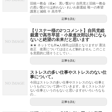
旧統一教会（統●） 黒い繋がり 自民党と旧統一教会
の黒い繋がりは終わない れいわ新選組 唯一の希望
護憲と減税 ※ 高市早...
記事を読む
【リスナー様の2つコメント】自民党総
裁選で高市早苗・小泉進次郎以外になら
ないと絶望の未来だと思います
★★ ネットでも外●人移民は話題となりますが 憲法
改正 改憲についてはほとんど触れません このこと
を意図的に隠そうとしてい...
記事を読む
ストレスの多い仕事やストレスのない仕
事について。
今回はストレスの多い仕事やストレスのない仕事と
いうものについて調べていきます。全くストレスが
ない仕事というのもないと思いますがいろいろなも
の...
記事を読む