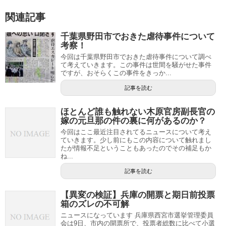
関連記事
千葉県野田市でおきた虐待事件について
考察！
今回は千葉県野田市でおきた虐待事件について調べ
て考えていきます。この事件は世間を騒がせた事件
ですが、おそらくこの事件をきっか...
記事を読む
ほとんど誰も触れない木原官房副長官の
嫁の元旦那の件の裏に何があるのか？
今回はここ最近注目されてるニュースについて考え
ていきます。少し前にもこの内容について触れまし
たが情報不足ということもあったのでその補足もか
ね...
記事を読む
【異変の検証】兵庫の開票と期日前投票
箱のズレの不可解
ニュースになっています 兵庫県西宮市選挙管理委員
会は9日、市内の開票所で、投票者総数に比べて小選