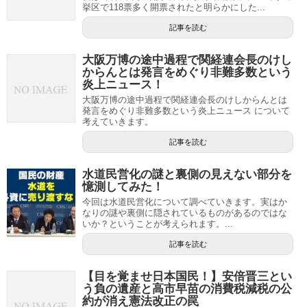
挙区で118票多く開票されたと明らかにした...
記事を読む
大阪万博の途中過程で関経連会長のけし
からんとは発言をめぐり非難多数という
炎上ニュース！
大阪万博の途中過程で関経連会長のけしからんとは
発言をめぐり非難多数という炎上ニュース について
考えていきます。
記事を読む
水道民営化の謎と裏側の見えない部分を
憶測してみた！
今回は水道民営化について調べていきます。実はか
なりの謎や裏側に隠されているものがあるのではな
いか？ということが考えられます。...
記事を読む
【目を覚ませ日本国民！】安倍晋三とい
う負の遺産と高市早苗の消費税減税の公
約が消え憲法改正の罠