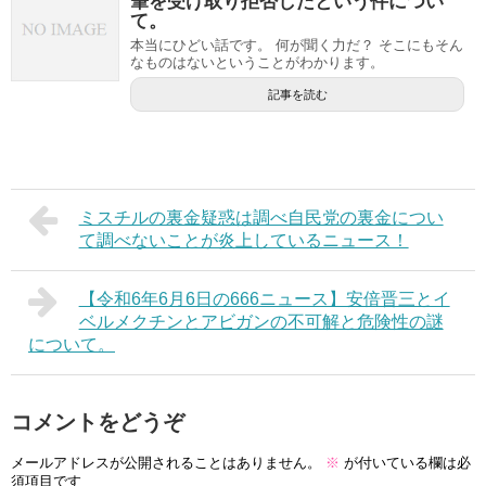
筆を受け取り拒否したという件につい
て。
本当にひどい話です。 何が聞く力だ？ そこにもそん
なものはないということがわかります。
記事を読む
ミスチルの裏金疑惑は調べ自民党の裏金につい
て調べないことが炎上しているニュース！
【令和6年6月6日の666ニュース】安倍晋三とイ
ベルメクチンとアビガンの不可解と危険性の謎
について。
コメントをどうぞ
メールアドレスが公開されることはありません。
※
が付いている欄は必
須項目です