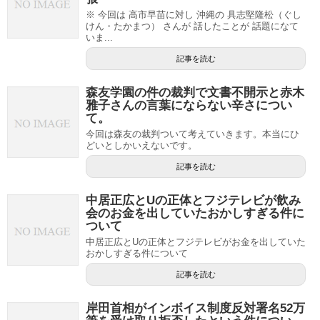
※ 今回は 高市早苗に対し 沖縄の 具志堅隆松（ぐし
けん・たかまつ） さんが 話したことが 話題になて
いま...
記事を読む
森友学園の件の裁判で文書不開示と赤木
雅子さんの言葉にならない辛さについ
て。
今回は森友の裁判ついて考えていきます。本当にひ
どいとしかいえないです。
記事を読む
中居正広とUの正体とフジテレビが飲み
会のお金を出していたおかしすぎる件に
ついて
中居正広とUの正体とフジテレビがお金を出していた
おかしすぎる件について
記事を読む
岸田首相がインボイス制度反対署名52万