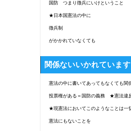
国防 つまり徴兵にいけということ
★日本国憲法の中に
徴兵制
がかかれていなくても
関係ない
いかれています
憲法の中に書いてあってもなくても
関
投票権がある＝国防の義務 ★憲法違
★現憲法において
このようなことは一
憲法にもないことを