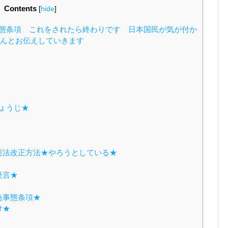
Contents
[
hide
]
態条項 これをされたら終わりです 日本国民が気が付か
んとお伝えしていきます
ょうじ★
憲法改正方法★やろうとしている★
発言★
急事態条項★
け★