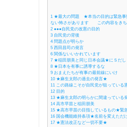
1
★最大の問題 ★本当の目的は緊急事
ない怖さがあります この内容をきち
2
●●●自民党の改憲の目的
3
自民党の背後
4
問題点が明らか
5
西田昌司の発言
6
関係ないいかれています
7
★稲田朋美と同じ日本会議★にＳだし
8
★日本を有事に誘導するな
9
おまえたちが有事の最前線にいけ
10
★麻生太郎の過去の発言★
11
この路線こそが自民党が狙っている
12
目的
13
★麻生太郎の明らかに間違っている
14
高市早苗と稲田朋美
15
★高市早苗の目指しているもの★緊
16
国会機能維持条項★名前を変えただ
17
★憲法改正など一切不要★