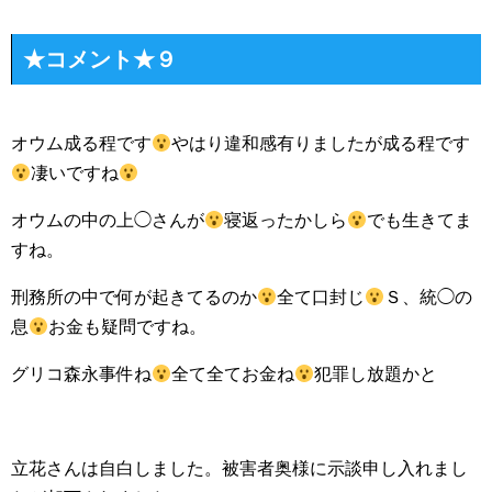
★コメント★９
オウム成る程です
やはり違和感有りましたが成る程です
凄いですね
オウムの中の上◯さんが
寝返ったかしら
でも生きてま
すね。
刑務所の中で何が起きてるのか
全て口封じ
Ｓ、統◯の
息
お金も疑問ですね。
グリコ森永事件ね
全て全てお金ね
犯罪し放題かと
立花さんは自白しました。被害者奥様に示談申し入れまし