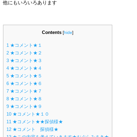
他にもいろいろあります
Contents
[
hide
]
1
★コメント★１
2
★コメント★２
3
★コメント★３
4
★コメント★４
5
★コメント★５
6
★コメント★６
7
★コメント★７
8
★コメント★８
9
★コメント★９
10
★コメント★１０
11
★コメント★★探偵様★
12
★コメント 探偵様★
13
★この内容を考えていきます★おぐらみさき★