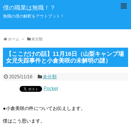
僕の職業は無職！？
無職の僕の解釈をアウトプット！
ホーム
未分類
【ここだけの話】11月16日（山梨キャンプ場
女児失踪事件と小倉美咲の未解明の謎）
2025/11/16
未分類
Pocket
●小倉美咲の件についてお伝えします。
僕はこう思います。