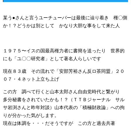
某う●さんと言うユーチューバーは最後に辿り着き 権〇側
か！？どうかは別として かなり大胆な事をして来た人
１９７５〜イスの国最高権力者に書簡を送ったり 世界的
にも「ユ〇〇研究者」として著名人らしいです
現在８３歳 その流れで「安部芳裕さん反ロ茶同盟」２０
０７・４ネット上立ち上げ
この方 調べて行くと山本太郎さん自由党時代と繋がり
多分秘書をされていたかも！？（ＴＴＢジャーナル サル
サ岩渕さんと昨年対談）山本代表の「積極財政論」への拘
りが分かった気がします。
現在は体調を・・・だそうですが この方と過去共著