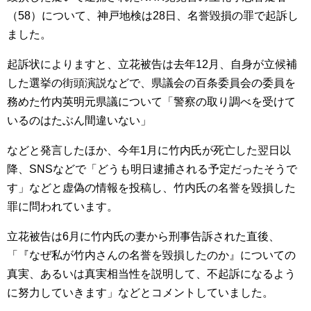
（58）について、神戸地検は28日、名誉毀損の罪で起訴し
ました。
起訴状によりますと、立花被告は去年12月、自身が立候補
した選挙の街頭演説などで、県議会の百条委員会の委員を
務めた竹内英明元県議について「警察の取り調べを受けて
いるのはたぶん間違いない」
などと発言したほか、今年1月に竹内氏が死亡した翌日以
降、SNSなどで「どうも明日逮捕される予定だったそうで
す」などと虚偽の情報を投稿し、竹内氏の名誉を毀損した
罪に問われています。
立花被告は6月に竹内氏の妻から刑事告訴された直後、
「『なぜ私が竹内さんの名誉を毀損したのか』についての
真実、あるいは真実相当性を説明して、不起訴になるよう
に努力していきます」などとコメントしていました。