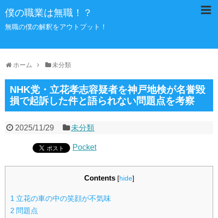
僕の職業は無職！？
無職の僕の解釈をアウトプット！
ホーム
未分類
NHK党・立花孝志容疑者を神戸地検が名誉毀
損で起訴した件と語られない問題点を考察
2025/11/29
未分類
Pocket
Contents
[
hide
]
1
立花の車の中の笑顔が不気味
2
問題点