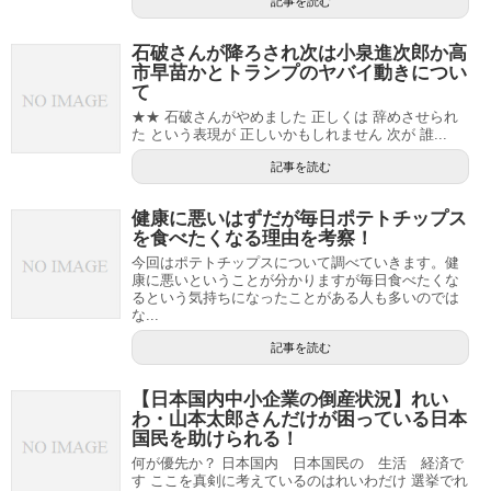
記事を読む
石破さんが降ろされ次は小泉進次郎か高
市早苗かとトランプのヤバイ動きについ
て
★★ 石破さんがやめました 正しくは 辞めさせられ
た という表現が 正しいかもしれません 次が 誰...
記事を読む
健康に悪いはずだが毎日ポテトチップス
を食べたくなる理由を考察！
今回はポテトチップスについて調べていきます。健
康に悪いということが分かりますが毎日食べたくな
るという気持ちになったことがある人も多いのでは
な...
記事を読む
【日本国内中小企業の倒産状況】れい
わ・山本太郎さんだけが困っている日本
国民を助けられる！
何が優先か？ 日本国内 日本国民の 生活 経済で
す ここを真剣に考えているのはれいわだけ 選挙でれ