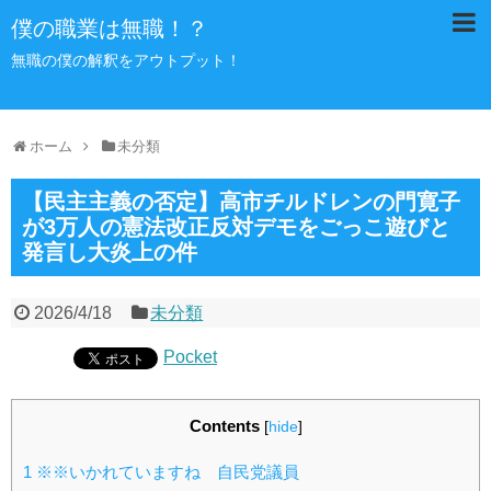
僕の職業は無職！？
無職の僕の解釈をアウトプット！
ホーム
未分類
【民主主義の否定】高市チルドレンの門寛子
が3万人の憲法改正反対デモをごっこ遊びと
発言し大炎上の件
2026/4/18
未分類
Pocket
Contents
[
hide
]
1
※※いかれていますね 自民党議員