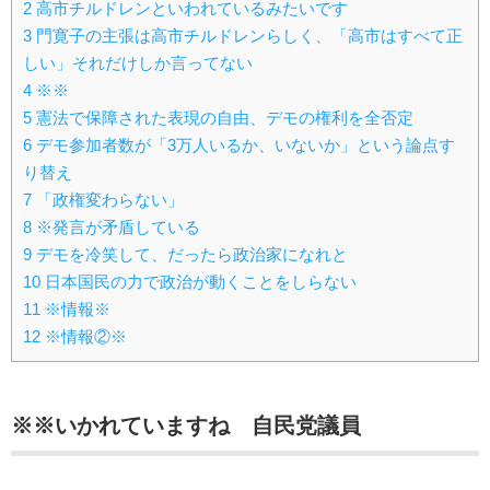
2
高市チルドレンといわれているみたいです
3
門寛子の主張は高市チルドレンらしく、「高市はすべて正
しい」それだけしか言ってない
4
※※
5
憲法で保障された表現の自由、デモの権利を全否定
6
デモ参加者数が「3万人いるか、いないか」という論点す
り替え
7
「政権変わらない」
8
※発言が矛盾している
9
デモを冷笑して、だったら政治家になれと
10
日本国民の力で政治が動くことをしらない
11
※情報※
12
※情報②※
※※いかれていますね 自民党議員