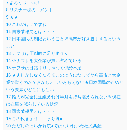
7
よみうり ci〇
8
リスナー様のコメント
9
★★
10
これやばいですね
11
国家情報局とは・・・
12
日本国民の制限ということ※高市が好き勝手するという
こと
13
ナフサは圧倒的に足りません
14
※ナフサを大企業が買い占めている
15
ナフサは目詰まりじゃなく供給不足
16
★★しかしなくなる※このようになってから高市と大企
業で動くのか？おかしとしかおもえない★日本国民のためと
いう要素がどこにもない
17
輸入が完全に途絶えれば半月も持ち堪えられない※現在
は在庫を減らしている状況
18
国家情報局とは・・・
19
この反きょう つまり統●
20
ただしのはいかれ統●ではないれいわ社民共産