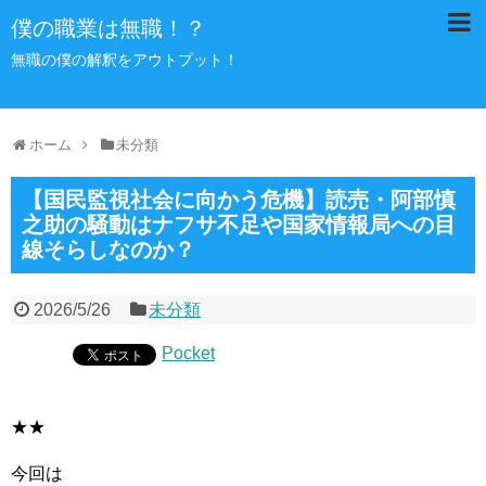
僕の職業は無職！？
無職の僕の解釈をアウトプット！
ホーム
未分類
【国民監視社会に向かう危機】読売・阿部慎
之助の騒動はナフサ不足や国家情報局への目
線そらしなのか？
2026/5/26
未分類
Pocket
★★
今回は