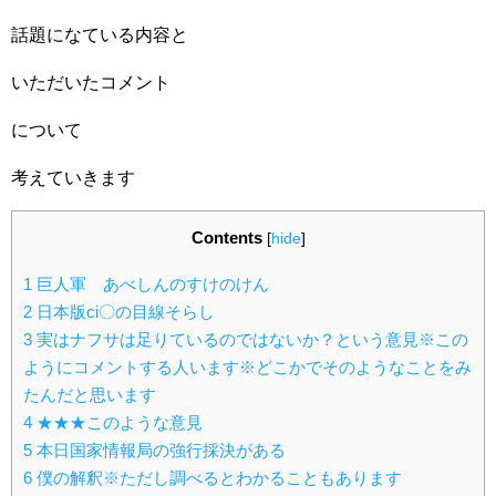
話題になている内容と
いただいたコメント
について
考えていきます
Contents
[
hide
]
1
巨人軍 あべしんのすけのけん
2
日本版ci〇の目線そらし
3
実はナフサは足りているのではないか？という意見※この
ようにコメントする人います※どこかでそのようなことをみ
たんだと思います
4
★★★このような意見
5
本日国家情報局の強行採決がある
6
僕の解釈※ただし調べるとわかることもあります