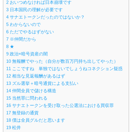
2
おいつめなければ日本崩壊です
3
日本国民の理解が必要です
4
サナエトークンだったのではないか？
5
わからないので
6
ただでやるはずがない
7
※仲間だから
8
★
9
政治×暗号資産の闇
10
無報酬でやった（自分が数百万円持ち出してやった）
11
ここですね 単独ではないでしょうねコネクション疑惑
12
相当な見返報酬があるはず
13
ズル選挙＋暗号通貨による支払い
14
仲間全員で儲ける構造
15
当然罪に問われる
16
サナエトークンを受け取った公選法における買収罪
17
無登録の通貨
18
僕は全員グルだと思います
19
松井