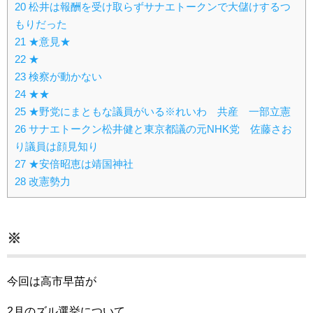
20
松井は報酬を受け取らずサナエトークンで大儲けするつ
もりだった
21
★意見★
22
★
23
検察が動かない
24
★★
25
★野党にまともな議員がいる※れいわ 共産 一部立憲
26
サナエトークン松井健と東京都議の元NHK党 佐藤さお
り議員は顔見知り
27
★安倍昭恵は靖国神社
28
改憲勢力
※
今回は高市早苗が
2月のズル選挙について