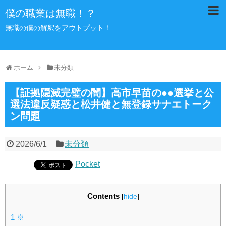
僕の職業は無職！？
無職の僕の解釈をアウトプット！
ホーム
未分類
【証拠隠滅完璧の闇】高市早苗の●●選挙と公
選法違反疑惑と松井健と無登録サナエトーク
ン問題
2026/6/1
未分類
Pocket
Contents
[
hide
]
1
※