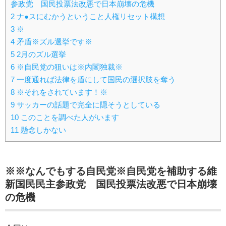
参政党 国民投票法改悪で日本崩壊の危機
2
ナ●スにむかうということ人権リセット構想
3
※
4
矛盾※ズル選挙です※
5
2月のズル選挙
6
※自民党の狙いは※内閣独裁※
7
一度通れば法律を盾にして国民の選択肢を奪う
8
※それをされています！※
9
サッカーの話題で完全に隠そうとしている
10
このことを調べた人がいます
11
懸念しかない
※※なんでもする自民党※自民党を補助する維
新国民民主参政党 国民投票法改悪で日本崩壊
の危機