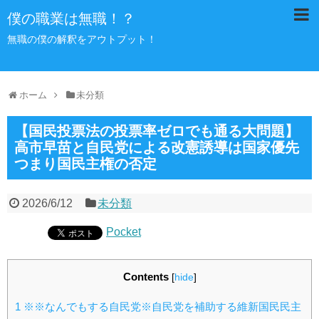
僕の職業は無職！？
無職の僕の解釈をアウトプット！
ホーム
未分類
【国民投票法の投票率ゼロでも通る大問題】
高市早苗と自民党による改憲誘導は国家優先
つまり国民主権の否定
2026/6/12
未分類
Pocket
Contents
[
hide
]
1
※※なんでもする自民党※自民党を補助する維新国民民主