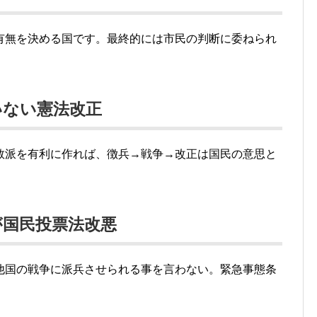
有無を決める国です。最終的には市民の判断に委ねられ
いない憲法改正
数派を有利に作れば、徴兵→戦争→改正は国民の意思と
が国民投票法改悪
他国の戦争に派兵させられる事を言わない。緊急事態条