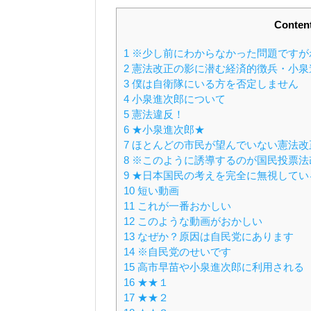
Conten
1
※少し前にわからなかった問題ですが
2
憲法改正の影に潜む経済的徴兵・小泉
3
僕は自衛隊にいる方を否定しません
4
小泉進次郎について
5
憲法違反！
6
★小泉進次郎★
7
ほとんどの市民が望んでいない憲法改
8
※このように誘導するのが国民投票法
9
★日本国民の考えを完全に無視してい
10
短い動画
11
これが一番おかしい
12
このような動画がおかしい
13
なぜか？原因は自民党にあります
14
※自民党のせいです
15
高市早苗や小泉進次郎に利用される
16
★★１
17
★★２