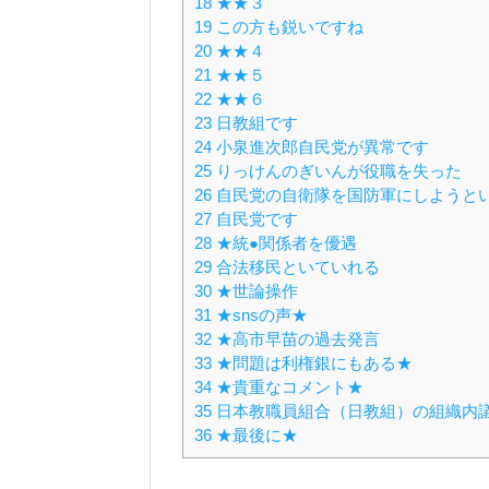
18
★★３
19
この方も鋭いですね
20
★★４
21
★★５
22
★★６
23
日教組です
24
小泉進次郎自民党が異常です
25
りっけんのぎいんが役職を失った
26
自民党の自衛隊を国防軍にしようと
27
自民党です
28
★統●関係者を優遇
29
合法移民といていれる
30
★世論操作
31
★snsの声★
32
★高市早苗の過去発言
33
★問題は利権銀にもある★
34
★貴重なコメント★
35
日本教職員組合（日教組）の組織内
36
★最後に★