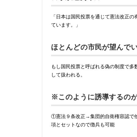
「日本は国民投票を通じて憲法改正の
ています。」
ほとんどの市民が望んで
もし国民投票と呼ばれる偽の制度で多
して扱われる。
※このように誘導するの
①憲法９条改正→集団的自衛権容認で
項とセットなので徴兵も可能