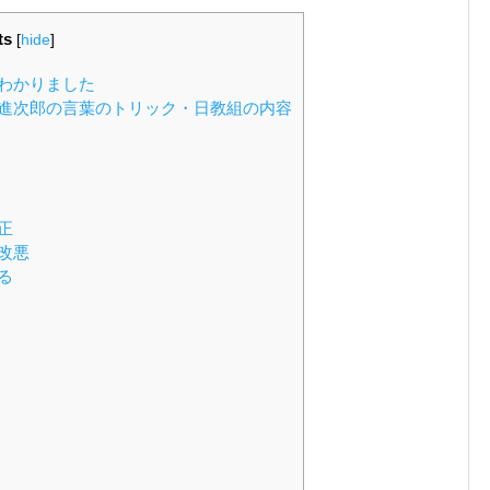
ts
[
hide
]
わかりました
進次郎の言葉のトリック・日教組の内容
正
改悪
る