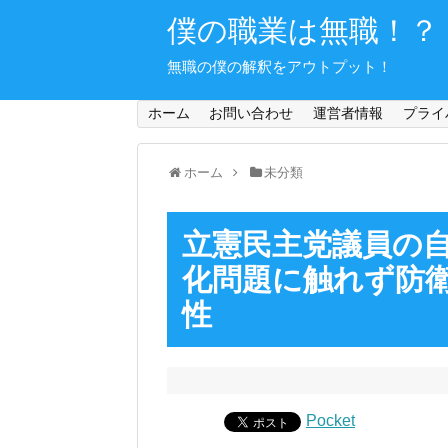
僕の職業は無職！？
無職の僕の解釈をアウトプット！
ホーム
お問い合わせ
運営者情報
プライ
ホーム
未分類
立憲民主党議員の
化問題に触れず防
性
Pocket