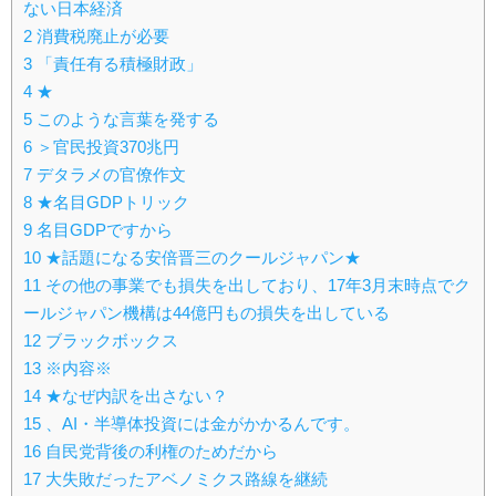
ない日本経済
2
消費税廃止が必要
3
「責任有る積極財政」
4
★
5
このような言葉を発する
6
＞官民投資370兆円
7
デタラメの官僚作文
8
★名目GDPトリック
9
名目GDPですから
10
★話題になる安倍晋三のクールジャパン★
11
その他の事業でも損失を出しており、17年3月末時点でク
ールジャパン機構は44億円もの損失を出している
12
ブラックボックス
13
※内容※
14
★なぜ内訳を出さない？
15
、AI・半導体投資には金がかかるんです。
16
自民党背後の利権のためだから
17
大失敗だったアベノミクス路線を継続