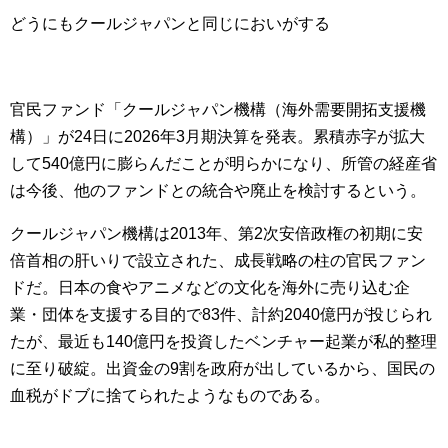
どうにもクールジャパンと同じにおいがする
官民ファンド「クールジャパン機構（海外需要開拓支援機
構）」が24日に2026年3月期決算を発表。累積赤字が拡大
して540億円に膨らんだことが明らかになり、所管の経産省
は今後、他のファンドとの統合や廃止を検討するという。
クールジャパン機構は2013年、第2次安倍政権の初期に安
倍首相の肝いりで設立された、成長戦略の柱の官民ファン
ドだ。日本の食やアニメなどの文化を海外に売り込む企
業・団体を支援する目的で83件、計約2040億円が投じられ
たが、最近も140億円を投資したベンチャー起業が私的整理
に至り破綻。出資金の9割を政府が出しているから、国民の
血税がドブに捨てられたようなものである。