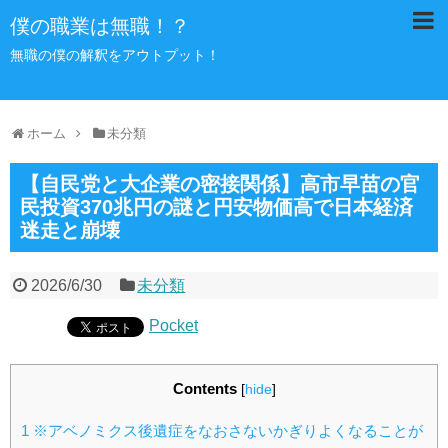
僕の職業は無職！？
無職の僕の解釈をアウトプット！
ホーム
未分類
【自民党と大企業の密接関係】高市早苗の官
民投資370兆円の謎と円安物価高で日本経済
迷走と崩壊
2026/6/30
未分類
Pocket
Contents
[
hide
]
1
※アベノミクス後遺症をなおさないかぎりよくなることが